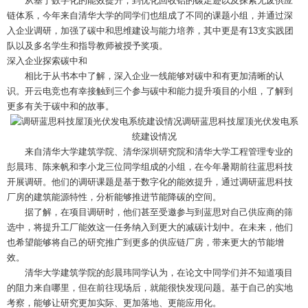
从基于数字化的能效提升，到优化回收铝的碳足迹以及探索无废供应
链体系，今年来自清华大学的同学们也组成了不同的课题小组，并通过深
入企业调研，加强了碳中和思维建设与能力培养，其中更是有13支实践团
队以及多名学生和指导教师被授予奖项。
深入企业探索碳中和
相比于从书本中了解，深入企业一线能够对碳中和有更加清晰的认
识。开云电竞也有幸接触到三个参与碳中和能力提升项目的小组，了解到
更多有关于碳中和的故事。
调研蓝思科技屋顶光伏发电系
统建设情况
来自清华大学建筑学院、清华深圳研究院和清华大学工程管理专业的
彭晨玮、陈来帆和李小龙三位同学组成的小组，在今年暑期前往蓝思科技
开展调研。他们的调研课题是基于数字化的能效提升，通过调研蓝思科技
厂房的建筑能源特性，分析能够推进节能降碳的空间。
据了解，在项目调研时，他们甚至受邀参与到蓝思对自己供应商的筛
选中，将提升工厂能效这一任务纳入到更大的减碳计划中。在未来，他们
也希望能够将自己的研究推广到更多的供应链厂房，带来更大的节能增
效。
清华大学建筑学院的彭晨玮同学认为，在论文中同学们并不知道项目
的阻力来自哪里，但在前往现场后，就能很快发现问题。基于自己的实地
考察，能够让研究更加实际、更加落地、更能应用化。