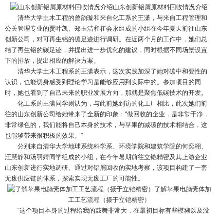
山东创新铝屑原材料回收情况介绍
清华大学土木工程的曾韵璇和来自化工系的王潇，与来自工程管理和
公关管理专业的贾叶凯、郑玉洁和崔会永组成的小组在今年夏天前往山东
创新公司，对可再生铝的碳足迹进行调研。在近两个月的工作中，她们总
结了再生铝的碳足迹，并提出进一步优化的建议，同时根据不同场景设置
下的排放，提出相应的解决方案。
清华大学土木工程系的王潇表示，这次实践加深了她对碳中和要性的
认识，也能切身感受到理论学习是能够应用到实际中的。参加项目的同
时，她也看到了自己未来的职业发展方向，那就是聚焦低碳技术的开发。
化工系的王潇同学则认为，与此前她到访的化工厂相比，此次她们前
往的山东创新公司给她带来了全新的印象：“做回收的企业，是非常干净，
非常绿色的，我们能将自己本身的技术，与苹果的减碳的技术相结合，这
也能够带来很积极的效果。”
分别来自清华大学地球系统科学系、环境学院和建筑学院的何奕栩、
汪慧静和汤羽婧同学组成的小组，在今年暑期前往立铠精密及其上游企业
山东创新进行实地调研。通过对铝屑回收的实地考察，该项目构建了一套
无废供应链的体系，探索实现无废工厂的可能性。
了解苹果电脑壳体加
工工艺流程（摄于立铠精密）
“这个项目本身的过程给我的鼓舞非常大，在最初目标有些模糊以及没