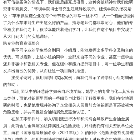
有可借鉴案例的情况下，我们最后能完成项目，这种突破精神对我们做研
究非常有意义。” 环境学院博士研究生汪慧静说表示。建筑学院的汤羽婧
说：“苹果供应链企业在每个环节都做的非常一丝不苟，从一个侧面也理解
了为什么苹果能生产出这么好的产品。指导老师们都非常耐心，他们的专
业程度在我们之上，很荣幸能跟着他们学习，让我们在这个项目中实现了
从大门到大门的实地调研。”
跨专业教育资源整合
将不同专业的学生整合到同一小组后，能够发挥出多学科交叉融合的
优势。可以看到，上述小组的同学，全部来自不同的专业，甚至一些学生
还并非碳中和强相关专业。但在碳中和能力提升项目中，每一位学生都能
发挥出自己的优势，从而让这一项目顺利推进。
接受采访时，就用同学用实际案例，向我们展示了跨学科小组对调研
的帮助：
“我们团队中的汪慧静学姐来自环境学院，她学习的专业与化工其实有
点类似，而她对铝屑里面的一些细节也比我们了解得更多。我们在实地调
研的时候，也是她发现并咨询了企业相关人员目前含油铝屑是否还被视为
危险废物，并共同推进含油铝屑危废豁免认证。”
在加工零部件时，加入切削液进行冷却和润滑会导致产生含油金属
屑，此前含油金属屑的法律属性为危险废物，只能委托有相关资质单位处
置。而在《国家危险废物名录（2021年版）》的附录《危险废物豁免管理
清单》中指出，使用切削油或切削液进行机械加工过程中产生的属于危险