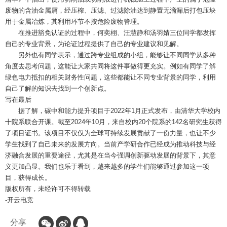
废物的含油金属屑，经压榨、压滤、过滤除油达到静置无滴漏后打包压块
用于金属冶炼，其利用环节不按危险废物管理。
在推进豁免认证的过程中，何奕栩、汪慧静和汤羽婧三位同学都发挥
自己的专业背景，为论证过程提供了自己的专业建议和见解。
另外也有同学表示，通过跨专业组成的小组，能够让不同同学从多种
角度去思考问题，这能让大家共同将这件事做得更充实。例如有同学了解
绿色电力抵扣的相关财务性问题，这些都能让不同专业背景的同学，利用
自己了解的知识去找到一个创新点。
写在最后
据了解，碳中和能力提升项目于2022年1月正式发布，由清华大学校内
十院系联合开课。截至2024年10月，来自校内20个院系的142名研究生获得
了项目证书。该项目不仅仅为全球可持续发展贡献了一份力量，也让不少
学生找到了自己未来的发展方向。当前产学研合作已经成为推动科技与经
济融合发展的重要途径，尤其是在当今强调创新驱动发展的背景下，其意
义更加凸显。我们也乐于看到，越来越多的学生们能够通过参加这一项
目，获得成长。
版权所有，未经许可不得转载
-开云电竞
分享